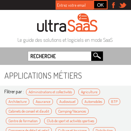
Le guide des solutions et logiciels en mode SaaS
APPLICATIONS MÉTIERS
Flitrer par :
Administrations et collectivités
Agriculture
Architecture
Assurance
Audiovisuel
Automobiles
BTP
Cabinets de conseil et d'audit
Camping/Vacances
Centre de formation
Club de sport et activités sportives
Commerce de détail et retail
Culture et tourisme
Distribution