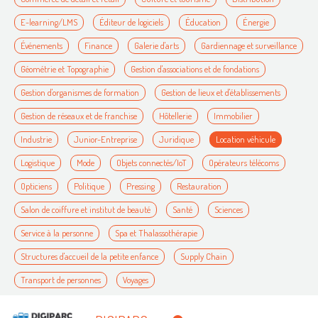
E-learning/LMS
Éditeur de logiciels
Éducation
Énergie
Événements
Finance
Galerie d'arts
Gardiennage et surveillance
Géométrie et Topographie
Gestion d'associations et de fondations
Gestion d'organismes de formation
Gestion de lieux et d'établissements
Gestion de réseaux et de franchise
Hôtellerie
Immobilier
Industrie
Junior-Entreprise
Juridique
Location véhicule
Logistique
Mode
Objets connectés/IoT
Opérateurs télécoms
Opticiens
Politique
Pressing
Restauration
Salon de coiffure et institut de beauté
Santé
Sciences
Service à la personne
Spa et Thalassothérapie
Structures d'accueil de la petite enfance
Supply Chain
Transport de personnes
Voyages