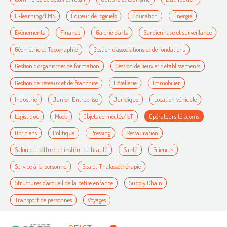
E-learning/LMS
Éditeur de logiciels
Éducation
Énergie
Événements
Finance
Galerie d'arts
Gardiennage et surveillance
Géométrie et Topographie
Gestion d'associations et de fondations
Gestion d'organismes de formation
Gestion de lieux et d'établissements
Gestion de réseaux et de franchise
Hôtellerie
Immobilier
Industrie
Junior-Entreprise
Juridique
Location véhicule
Logistique
Mode
Objets connectés/IoT
Opérateurs télécoms
Opticiens
Politique
Pressing
Restauration
Salon de coiffure et institut de beauté
Santé
Sciences
Service à la personne
Spa et Thalassothérapie
Structures d'accueil de la petite enfance
Supply Chain
Transport de personnes
Voyages