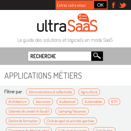
Le guide des solutions et logiciels en mode SaaS
APPLICATIONS MÉTIERS
Flitrer par :
Administrations et collectivités
Agriculture
Architecture
Assurance
Audiovisuel
Automobiles
BTP
Cabinets de conseil et d'audit
Camping/Vacances
Centre de formation
Club de sport et activités sportives
Commerce de détail et retail
Culture et tourisme
Distribution