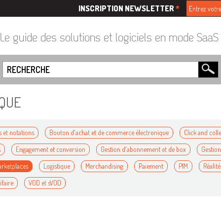
INSCRIPTION NEWSLETTER
*
Le guide des solutions et logiciels en mode Saa
QUE
s et notations
Bouton d'achat et de commerce électronique
Click and coll
s
Engagement et conversion
Gestion d'abonnement et de box
Gestion
arketplaces
Logistique
Merchandising
Paiement
PIM
Réalit
ifaire
VOD et sVOD