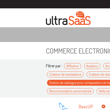
COMMERCE ELECTRONI
Flitrer par :
Affiliation
Analytics
Avi
Création de marketplace
Création de site
Gestion de catalogue pour comparateurs et m
Recommandation personnalisée
Veille tar
BeezUP