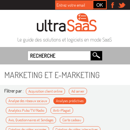
Le guide des solutions et logiciels en mode SaaS
MARKETING ET E-MARKETING
Flitrer par :
Acquisition client online
Ad server
Analyse des réseaux sociaux
Analyses prédictives
Analytics Pubs/TV/Radio
Anti-Plagiat
Avis, Questionnaires et Sondages
Carte cadeau
Création de vidéos animées
Création de vidéos interactives