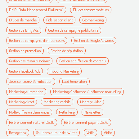
DMP (Data Management Platform)
Études consommateurs
Études de marché
Fidélisation client
Géomarketing
Gestion de Bing Ads
Gestion de campagne publicitaire
Gestion de campagnes d'influenceurs
Gestion de Google Adwords
Gestion de promotion
Gestion de réputation
Gestion des réseaux sociaux
Gestion et diffusion de contenu
Gestion Facebook Ads
Inbound Marketing
Jeux concours/Gamification
Lead Generation
Marketing automation
Marketing d'influence / Influence marketing
Marketing direct
Marketing mobile
Montage vidéo
Multi-diffusion d'annonces
Netlinking
Newsletter
Référencement naturel (SEO)
Référencement payant (SEA)
Retargeting
Solutions autour de twitter
Veille
Vidéo