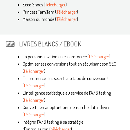
Ecco Shoes (
Télécharger
)
Princess Tam.Tam (
Télécharger
)
Maison du monde (
Télécharger
)
LIVRES BLANCS / EBOOK
La personnalisation en e-commerce
(
télécharger
)
Optimiser ses conversions tout en sécurisant son SEO
(
télécharger
)
E-commerce : les secrets du taux de conversion !
(
télécharger
)
L'intelligence statistique au service de l'A/B testing
(
télécharger
)
Convertir en adoptant une démarche data-driven
(
télécharger
)
Intégrer l'A/B testing à sa stratégie
d'optimisaiton (
télécharger
)