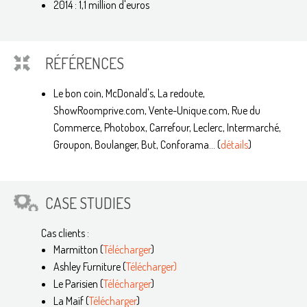
2014 : 1,1 million d'euros
RÉFÉRENCES
Le bon coin, McDonald's, La redoute,
ShowRoomprive.com, Vente-Unique.com, Rue du
Commerce, Photobox, Carrefour, Leclerc, Intermarché,
Groupon, Boulanger, But, Conforama... (
détails
)
CASE STUDIES
Cas clients :
Marmitton (
Télécharger
)
Ashley Furniture (
Télécharger)
Le Parisien (
Télécharger
)
La Maïf (
Télécharger
)