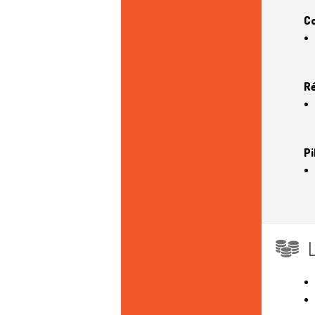
Co
Ré
Pi