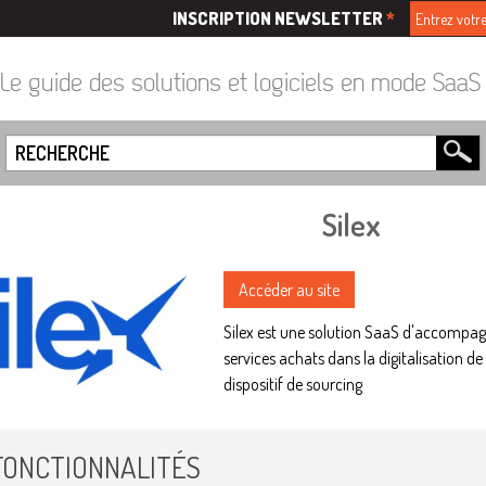
INSCRIPTION NEWSLETTER
*
Le guide des solutions et logiciels en mode Saa
Silex
Accéder au site
Silex est une solution SaaS d'accompag
services achats dans la digitalisation de 
dispositif de sourcing
FONCTIONNALITÉS