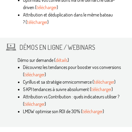
driven (
télécharger
)
Attribution et déduplication dans le même bateau
? (
télécharger
)
DÉMOS EN LIGNE / WEBINARS
Démo sur demande (
détails
)
Découvrez les tendances pour booster vos conversions
(
télécharger
)
Cyrillus et sa stratégie omnicommerce (
télécharger
)
5 KPI tendances à suivre absolument (
télécharger
)
Attribution vs Contribution : quels indicateurs utiliser ?
(
télécharger
)
LMDW optimise son ROI de 30% (
télécharger
)