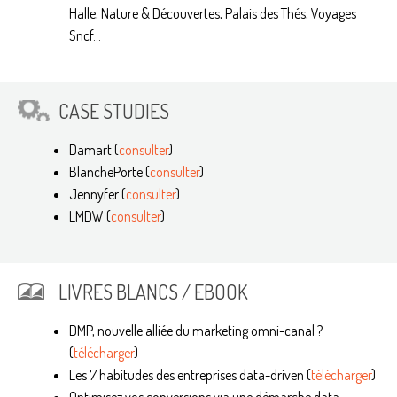
Halle, Nature & Découvertes, Palais des Thés, Voyages
Sncf...
CASE STUDIES
Damart (
consulter
)
BlanchePorte (
consulter
)
Jennyfer (
consulter
)
LMDW (
consulter
)
LIVRES BLANCS / EBOOK
DMP, nouvelle alliée du marketing omni-canal ?
(
télécharger
)
Les 7 habitudes des entreprises data-driven (
télécharger
)
Optimisez vos conversions via une démarche data-