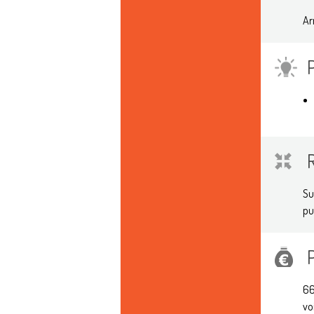
Ar
Su
pu
66
vo