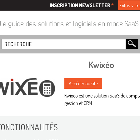
INSCRIPTION NEWSLETTER
*
Le guide des solutions et logiciels en mode Saa
Kwixéo
Accéder au site
Kwixéo est une solution SaaS de compta
gestion et CRM
FONCTIONNALITÉS