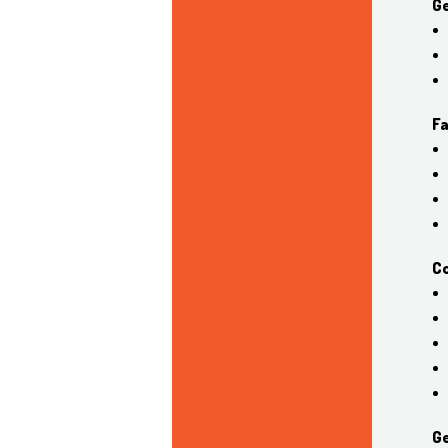
Ge
Fa
Co
Ge