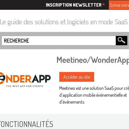
INSCRIPTION NEWSLETTER
*
Le guide des solutions et logiciels en mode Saa
Meetineo/WonderAp
Accéder au site
Meetineo est une solution SaaS pour cr
d'application mobile événementielle et
d'événements
FONCTIONNALITÉS