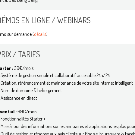
rica, Bao Bang Bang,
DÉMOS EN LIGNE / WEBINARS
mo sur demande (
détails
)
PRIX / TARIFS
arter :
39€/mois
Système de gestion simple et collaboratif accessible 24h/24
Création, référencement et maintenance de votre site Internet Intelligent
Nom de domaine & hébergement
Assistance en direct
sential :
69€/mois
Fonctionnalités Starter +
Mise à jour des informations sur les annuaires et applications les plus pop
Outil de gestion et réponse aux avis clients sur Google, Foursquare & Fac