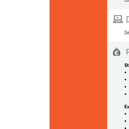
Co
Dé
St
Es