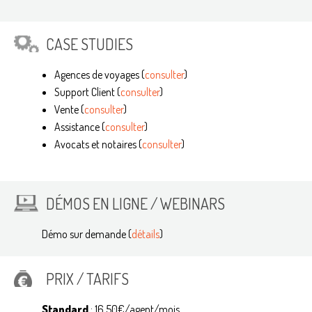
CASE STUDIES
Agences de voyages (
consulter
)
Support Client (
consulter
)
Vente (
consulter
)
Assistance (
consulter
)
Avocats et notaires (
consulter
)
DÉMOS EN LIGNE / WEBINARS
Démo sur demande (
détails
)
PRIX / TARIFS
Standard
: 16,50€/agent/mois