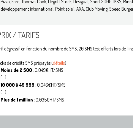
Pizza, Ford, Thomas Cook, Dégriff Stock, Desigual, Sport 2000, IKKS, Minis
développement international, Point soleil, AXA, Club Moving, Speed Burger
PRIX / TARIFS
rif dégressif en fonction du nombre de SMS, 20 SMS test offerts lors de l'in
cks de crédits SMS prépayés (
détails
)
Moins de 2 500
: 0,049€HT/SMS
(...)
10 000 à 49 999
: 0,046€HT/SMS
(...)
Plus de 1 million
: 0,035€HT/SMS