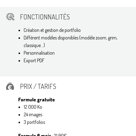
FONCTIONNALITÉS
Création et gestion de portfolio
Différent modèles disponibles (modèle zoom, grim,
classique...)
Personnalisation
Export PDF
PRIX / TARIFS
Formule gratuite
12 000 Ko
24 images
3 portfolios
Formule 6 mois
: 21,90€