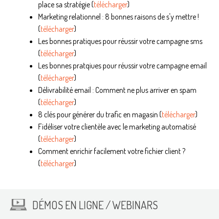
place sa stratégie (
télécharger
)
Marketing relationnel : 8 bonnes raisons de s'y mettre !
(
télécharger
)
Les bonnes pratiques pour réussir votre campagne sms
(
télécharger
)
Les bonnes pratqiues pour réussir votre campagne email
(
télécharger
)
Délivrabilité email : Comment ne plus arriver en spam
(
télécharger
)
8 clés pour générer du trafic en magasin (
télécharger
)
Fidéliser votre clientèle avec le marketing automatisé
(
télécharger
)
Comment enrichir facilement votre fichier client ?
(
télécharger
)
DÉMOS EN LIGNE / WEBINARS