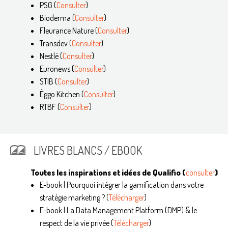
PSG (
Consulter
)
Bioderma (
Consulter
)
Fleurance Nature (
Consulter
)
Transdev (
Consulter
)
Nestlé (
Consulter
)
Euronews (
Consulter
)
STIB (
Consulter
)
Èggo Kitchen (
Consulter
)
RTBF (
Consulter
)
LIVRES BLANCS / EBOOK
Toutes les inspirations et idées de Qualifio (
consulter
)
E-book | Pourquoi intégrer la gamification dans votre
stratégie marketing ? (
Télécharger
)
E-book | La Data Management Platform (DMP) & le
respect de la vie privée (
Télécharger
)