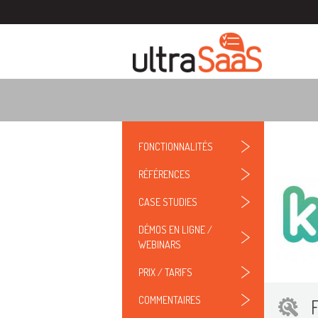
FONCTIONNALITÉS
RÉFÉRENCES
CASE STUDIES
DÉMOS EN LIGNE /
WEBINARS
PRIX / TARIFS
COMMENTAIRES