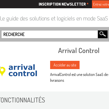
INSCRIPTION NEWSLETTER
*
Le guide des solutions et logiciels en mode Saa
Arrival Control
Accéder au site
ArrivalControl est une solution SaaS de 
livraisons
FONCTIONNALITÉS