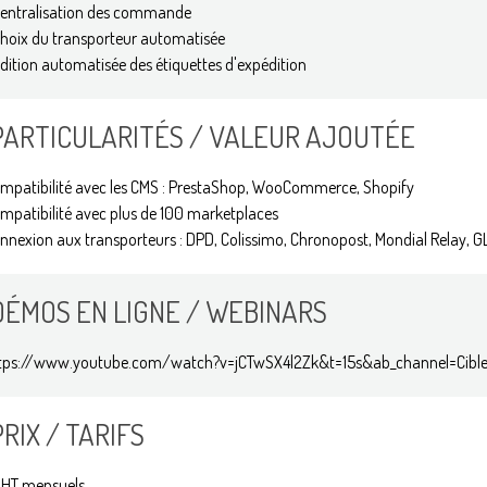
centralisation des commande
choix du transporteur automatisée
édition automatisée des étiquettes d'expédition
PARTICULARITÉS / VALEUR AJOUTÉE
mpatibilité avec les CMS : PrestaShop, WooCommerce, Shopify
mpatibilité avec plus de 100 marketplaces
nnexion aux transporteurs : DPD, Colissimo, Chronopost, Mondial Relay, GLS
DÉMOS EN LIGNE / WEBINARS
tps://www.youtube.com/watch?v=jCTwSX4l2Zk&t=15s&ab_channel=Cibl
PRIX / TARIFS
HT mensuels