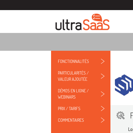
FONCTIONNALITÉS
PARTICULARITÉS /
VALEUR AJOUTÉE
DÉMOS EN LIGNE /
WEBINARS
PRIX / TARIFS
COMMENTAIRES
Lo