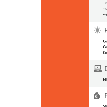
- 
- 
- 
Co
Co
Co
ht
79