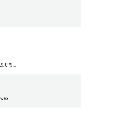
, UPS ...
eweb