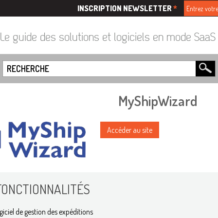
INSCRIPTION NEWSLETTER
*
Le guide des solutions et logiciels en mode Saa
MyShipWizard
Accéder au site
FONCTIONNALITÉS
giciel de gestion des expéditions