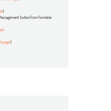
er
)
 Management Suites From Forrester​
er)
charger
)