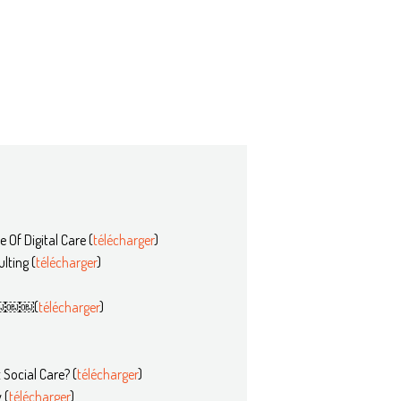
Of Digital Care​ (
télécharger
)
ting​ (
télécharger
)
￼￼￼￼(
télécharger
)
ocial Care?​ (
télécharger
)
 (
télécharger
)