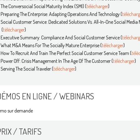
The Conversocial Social Maturity Index (SMI)​ (
télécharger
)
Preparing The Enterprise: Adapting Operations And Technology​ (
télécharg
Social Customer Service: Dedicated Solutions Vs. All-In-One Social Media
(
télécharger
)
Executive Summary: Compliance And Social Customer Service​ (
télécharg
What M&A Means For The Socially Mature Enterprise (
télécharger
)
How To Recruit And Train The Perfect Social Customer Service Team​ (
télé
Power Off: Crisis Management In The Age Of The Customer​ (
télécharger
)
Serving The Social Traveler (
télécharger
)
DÉMOS EN LIGNE / WEBINARS
mo sur demande
PRIX / TARIFS