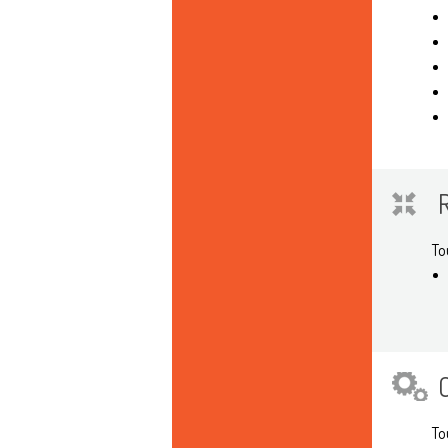
To
To