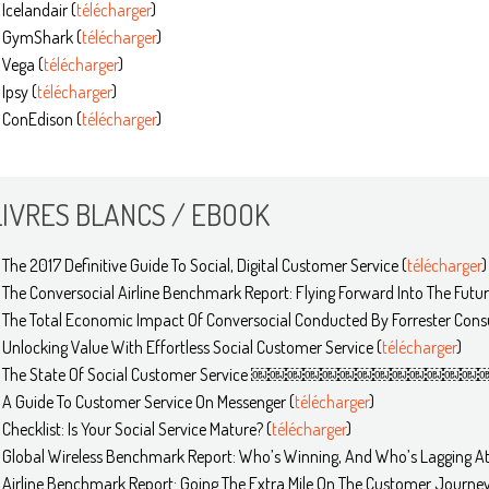
Icelandair (
télécharger
)
GymShark (
télécharger
)
Vega (
télécharger
)
Ipsy (
télécharger
)
ConEdison (
télécharger
)
LIVRES BLANCS / EBOOK
The 2017 Definitive Guide To Social, Digital Customer Service (
télécharger
)
​The Conversocial Airline Benchmark Report: Flying Forward Into The Future 
The Total Economic Impact Of Conversocial Conducted By Forrester Consul
Unlocking Value With Effortless Social Customer Service ​(
télécharger
)
The State Of Social Customer Service ​￼￼￼￼￼￼￼￼￼￼￼￼
A Guide To Customer Service On Messenger​ (
télécharger
)
Checklist: Is Your Social Service Mature?​ (
télécharger
)
Global Wireless Benchmark Report: Who’s Winning, And Who’s Lagging At S
Airline Benchmark Report: Going The Extra Mile On The Customer Journey​