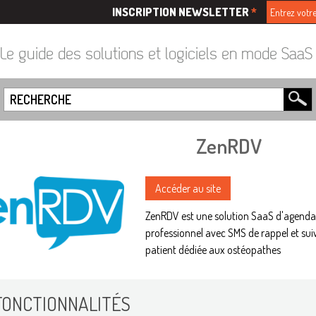
INSCRIPTION NEWSLETTER
*
Le guide des solutions et logiciels en mode Saa
ZenRDV
Accéder au site
ZenRDV est une solution SaaS d'agenda
professionnel avec SMS de rappel et suiv
patient dédiée aux ostéopathes
FONCTIONNALITÉS