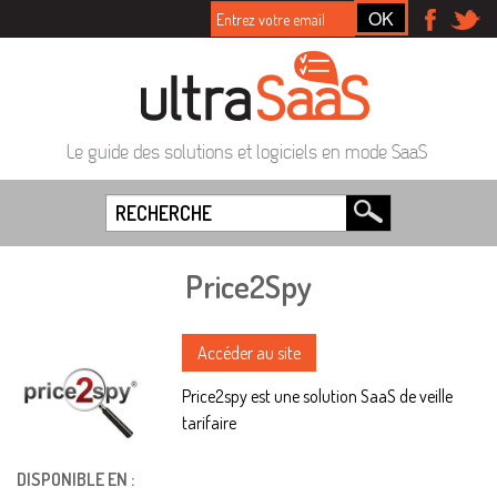
Le guide des solutions et logiciels en mode SaaS
Price2Spy
Accéder au site
Price2spy est une solution SaaS de veille
tarifaire
DISPONIBLE EN :