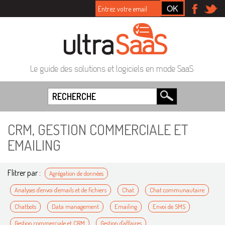
Le guide des solutions et logiciels en mode SaaS
CRM, GESTION COMMERCIALE ET
EMAILING
Flitrer par :
Agrégation de données
Analyses d'envoi d'emails et de fichiers
Chat
Chat communautaire
Chatbots
Data management
Emailing
Envoi de SMS
Gestion commerciale et CRM
Gestion d'affaires